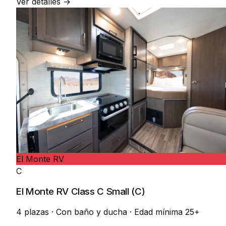
Ver detalles →
El Monte RV
C
El Monte RV Class C Small (C)
4 plazas
·
Con baño y ducha
·
Edad mínima 25+