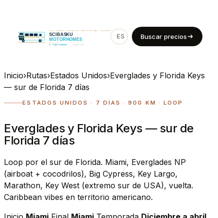
ES
EN
Buscar precios
Inicio
›
Rutas
›
Estados Unidos
›
Everglades y Florida Keys
— sur de Florida 7 días
ESTADOS UNIDOS · 7 DÍAS · 900 KM · LOOP
Everglades y Florida Keys — sur de
Florida 7 días
Loop por el sur de Florida. Miami, Everglades NP
(airboat + cocodrilos), Big Cypress, Key Largo,
Marathon, Key West (extremo sur de USA), vuelta.
Caribbean vibes en territorio americano.
Inicio
Miami
Final
Miami
Temporada
Diciembre a abril