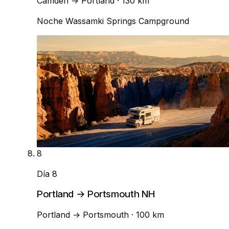
Camden
→
Portland
· 130 km
Noche
Wassamki Springs Campground
8
Día 8
Portland → Portsmouth NH
Portland
→
Portsmouth
· 100 km