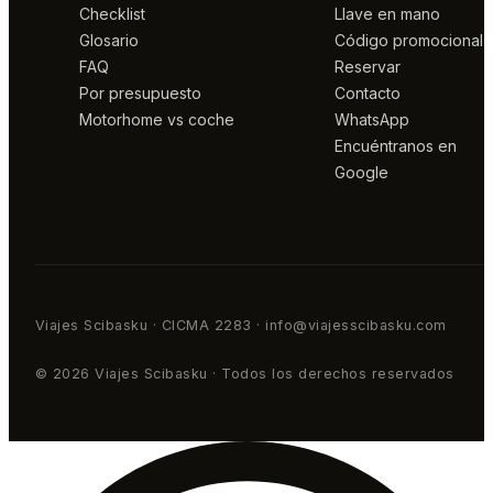
Checklist
Llave en mano
Glosario
Código promocional
FAQ
Reservar
Por presupuesto
Contacto
Motorhome vs coche
WhatsApp
Encuéntranos en
Google
Viajes Scibasku · CICMA 2283 · info@viajesscibasku.com
© 2026 Viajes Scibasku · Todos los derechos reservados