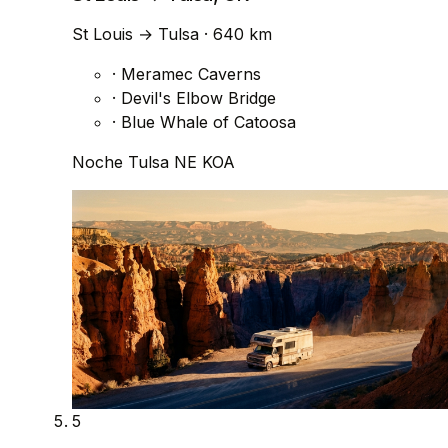
St Louis
→
Tulsa
· 640 km
·
Meramec Caverns
·
Devil's Elbow Bridge
·
Blue Whale of Catoosa
Noche
Tulsa NE KOA
5