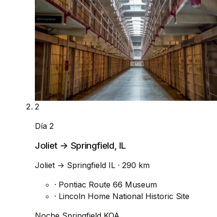
2
Día 2
Joliet → Springfield, IL
Joliet
→
Springfield IL
· 290 km
·
Pontiac Route 66 Museum
·
Lincoln Home National Historic Site
Noche
Springfield KOA