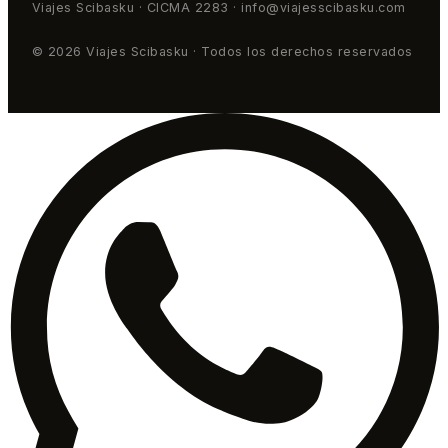
Viajes Scibasku · CICMA 2283 · info@viajesscibasku.com
© 2026 Viajes Scibasku · Todos los derechos reservados