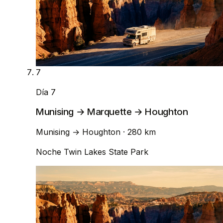
7
Día 7
Munising → Marquette → Houghton
Munising
→
Houghton
· 280 km
Noche
Twin Lakes State Park