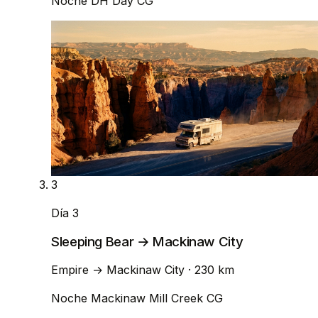
Noche
DH Day CG
3
Día 3
Sleeping Bear → Mackinaw City
Empire
→
Mackinaw City
· 230 km
Noche
Mackinaw Mill Creek CG