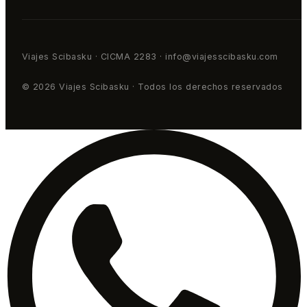
Viajes Scibasku · CICMA 2283 · info@viajesscibasku.com
© 2026 Viajes Scibasku · Todos los derechos reservados