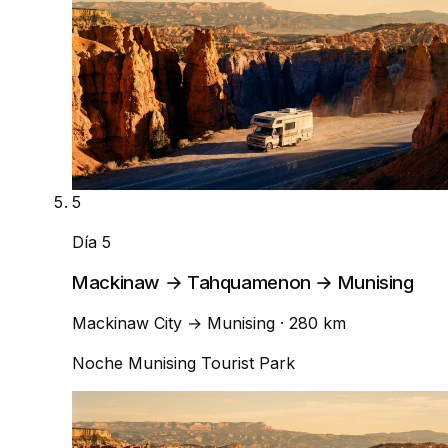
5
Día 5
Mackinaw → Tahquamenon → Munising
Mackinaw City
→
Munising
· 280 km
Noche
Munising Tourist Park