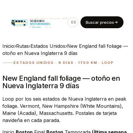
ES
EN
Buscar precios
Inicio
›
Rutas
›
Estados Unidos
›
New England fall foliage —
otoño en Nueva Inglaterra 9 días
ESTADOS UNIDOS · 9 DÍAS · 1700 KM · LOOP
New England fall foliage — otoño en
Nueva Inglaterra 9 días
Loop por los seis estados de Nueva Inglaterra en peak
foliage. Vermont, New Hampshire (White Mountains),
Maine (Acadia), Massachusetts. Postales de tarjeta
navideña en cada parada.
Inicio
Boston
Final
Boston
Temporada
Última semana