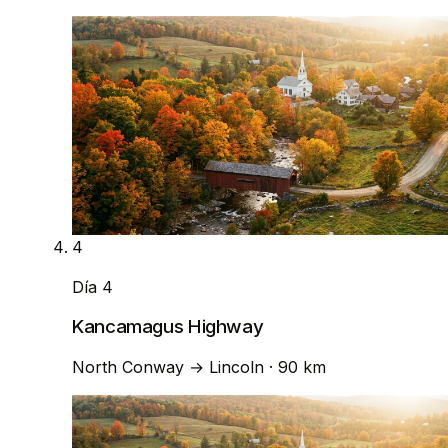
4
Día 4
Kancamagus Highway
North Conway
→
Lincoln
· 90 km