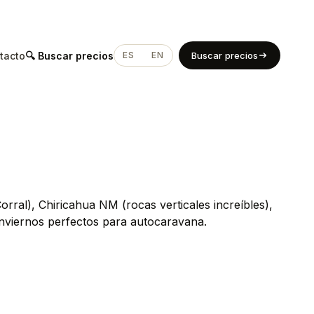
tacto
🔍 Buscar precios
ES
EN
Buscar precios
ral), Chiricahua NM (rocas verticales increíbles),
nviernos perfectos para autocaravana.