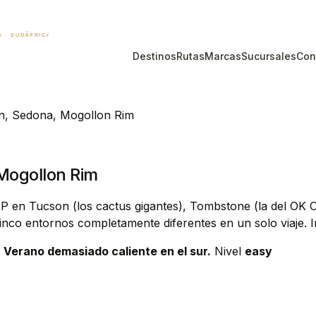
Destinos
Rutas
Marcas
Sucursales
Con
n, Sedona, Mogollon Rim
Mogollon Rim
en Tucson (los cactus gigantes), Tombstone (la del OK Cor
co entornos completamente diferentes en un solo viaje. I
. Verano demasiado caliente en el sur.
Nivel
easy