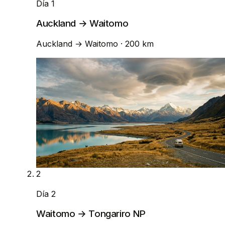
Día 1
Auckland → Waitomo
Auckland
→
Waitomo
· 200 km
2
Día 2
Waitomo → Tongariro NP