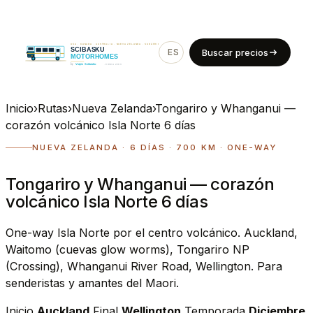
ES
EN
Buscar precios
Inicio
›
Rutas
›
Nueva Zelanda
›
Tongariro y Whanganui —
corazón volcánico Isla Norte 6 días
NUEVA ZELANDA · 6 DÍAS · 700 KM · ONE-WAY
Tongariro y Whanganui — corazón
volcánico Isla Norte 6 días
One-way Isla Norte por el centro volcánico. Auckland,
Waitomo (cuevas glow worms), Tongariro NP
(Crossing), Whanganui River Road, Wellington. Para
senderistas y amantes del Maori.
Inicio
Auckland
Final
Wellington
Temporada
Diciembre