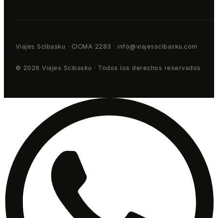
Viajes Scibasku · CICMA 2283 · info@viajesscibasku.com
© 2026 Viajes Scibasku · Todos los derechos reservados