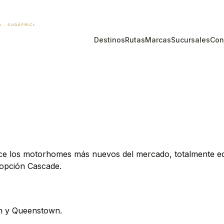
Destinos
Rutas
Marcas
Sucursales
Con
rece los motorhomes más nuevos del mercado, totalmente e
 opción Cascade.
ch y Queenstown.