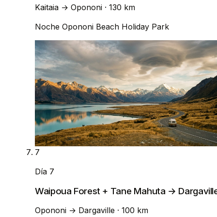
Kaitaia
→
Opononi
· 130 km
Noche
Opononi Beach Holiday Park
7
Día 7
Waipoua Forest + Tane Mahuta → Dargavill
Opononi
→
Dargaville
· 100 km