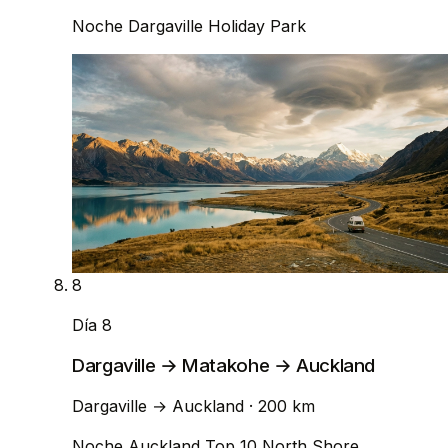
Noche
Dargaville Holiday Park
8
Día 8
Dargaville → Matakohe → Auckland
Dargaville
→
Auckland
· 200 km
Noche
Auckland Top 10 North Shore