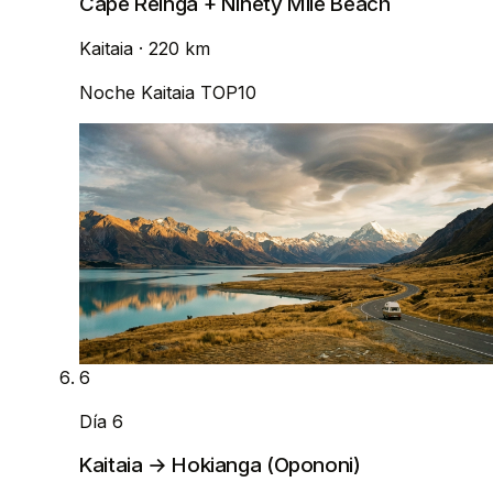
Cape Reinga + Ninety Mile Beach
Kaitaia
· 220 km
Noche
Kaitaia TOP10
6
Día 6
Kaitaia → Hokianga (Opononi)