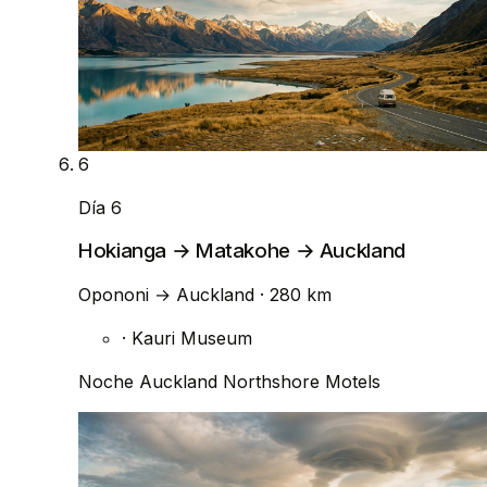
6
Día 6
Hokianga → Matakohe → Auckland
Opononi
→
Auckland
· 280 km
·
Kauri Museum
Noche
Auckland Northshore Motels