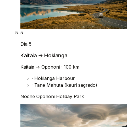
5
Día 5
Kaitaia → Hokianga
Kaitaia
→
Opononi
· 100 km
·
Hokianga Harbour
·
Tane Mahuta (kauri sagrado)
Noche
Opononi Holiday Park