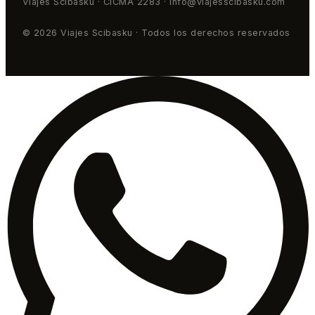
Viajes Scibasku · CICMA 2283 · info@viajesscibasku.com
© 2026 Viajes Scibasku · Todos los derechos reservados