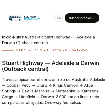
ES
EN
Buscar precios
Inicio
›
Rutas
›
Australia
›
Stuart Highway — Adelaide a
Darwin (Outback central)
AUSTRALIA · 21 DÍAS · 3030 KM · ONE-WAY
Stuart Highway — Adelaide a Darwin
(Outback central)
Travesía épica por el corazón rojo de Australia: Adelaide
→ Coober Pedy → Uluru → Kings Canyon → Alice
Springs → Devil's Marbles → Mataranka → Katherine
Gorge → Litchfield → Darwin. 3.000 km en línea recta
con paradas obligadas. One-way fee aplica.