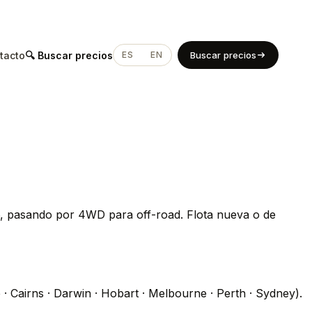
tacto
🔍 Buscar precios
ES
EN
Buscar precios
 6, pasando por 4WD para off-road. Flota nueva o de
 · Cairns · Darwin · Hobart · Melbourne · Perth · Sydney).