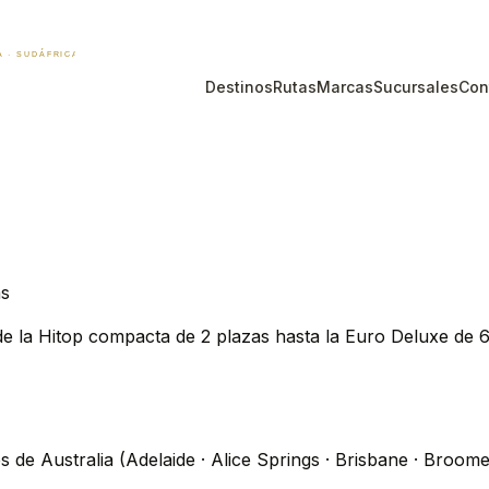
Destinos
Rutas
Marcas
Sucursales
Con
as
sde la Hitop compacta de 2 plazas hasta la Euro Deluxe de
 de Australia (Adelaide · Alice Springs · Brisbane · Broome