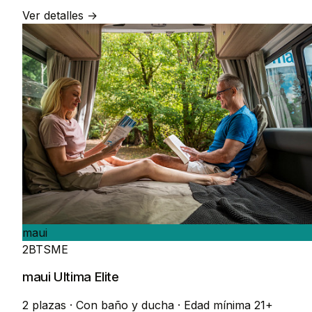
Ver detalles →
maui
2BTSME
maui Ultima Elite
2 plazas
·
Con baño y ducha
·
Edad mínima 21+