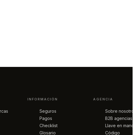
INFORMACIÓN
AGENCIA
rcas
Seguros
Sobre nosotro
Pagos
B2B agencias
Checklist
Llave en mano
Glosario
Código