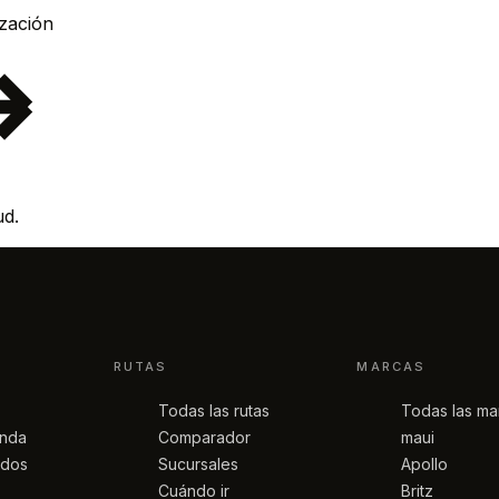
Pedir cotización
ud.
RUTAS
MARCAS
Todas las rutas
Todas las ma
anda
Comparador
maui
idos
Sucursales
Apollo
Cuándo ir
Britz