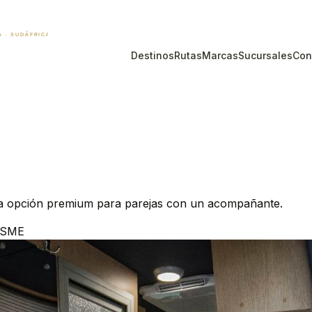
Destinos
Rutas
Marcas
Sucursales
Con
. La opción premium para parejas con un acompañante.
TSME