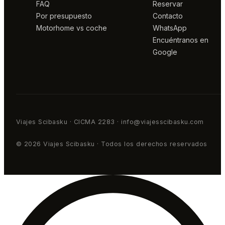
FAQ
Reservar
Por presupuesto
Contacto
Motorhome vs coche
WhatsApp
Encuéntranos en
Google
Viajes Scibasku · CICMA 2283 · info@viajesscibasku.com
© 2026 Viajes Scibasku · Todos los derechos reservados