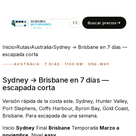
ES
EN
Buscar precios
Inicio
›
Rutas
›
Australia
›
Sydney → Brisbane en 7 días —
escapada corta
AUSTRALIA · 7 DÍAS · 1100 KM · ONE-WAY
Sydney → Brisbane en 7 días —
escapada corta
Versión rápida de la costa este. Sydney, Hunter Valley,
Port Stephens, Coffs Harbour, Byron Bay, Gold Coast,
Brisbane. Para escapada de una semana.
Inicio
Sydney
Final
Brisbane
Temporada
Marzo a
noviembre.
Nivel
easy