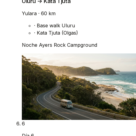
Uluru → Kata Tjuta
Yulara
· 60 km
·
Base walk Uluru
·
Kata Tjuta (Olgas)
Noche
Ayers Rock Campground
6
Día 6