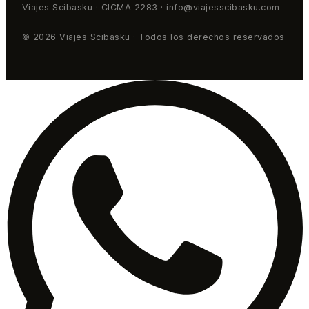
Viajes Scibasku · CICMA 2283 · info@viajesscibasku.com
© 2026 Viajes Scibasku · Todos los derechos reservados