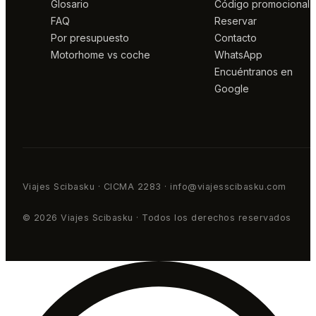
Glosario
Código promocional
FAQ
Reservar
Por presupuesto
Contacto
Motorhome vs coche
WhatsApp
Encuéntranos en
Google
Viajes Scibasku · CICMA 2283 · info@viajesscibasku.com
© 2026 Viajes Scibasku · Todos los derechos reservados