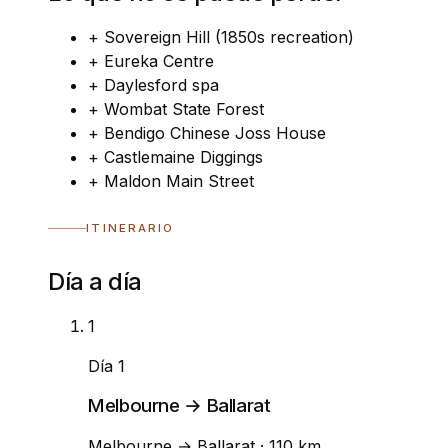
+
Sovereign Hill (1850s recreation)
+
Eureka Centre
+
Daylesford spa
+
Wombat State Forest
+
Bendigo Chinese Joss House
+
Castlemaine Diggings
+
Maldon Main Street
ITINERARIO
Día a día
1
Día 1
Melbourne → Ballarat
Melbourne
→
Ballarat
· 110 km