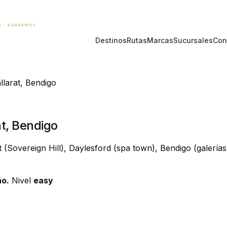
Destinos
Rutas
Marcas
Sucursales
Con
llarat, Bendigo
at, Bendigo
t (Sovereign Hill), Daylesford (spa town), Bendigo (galería
ño.
Nivel
easy