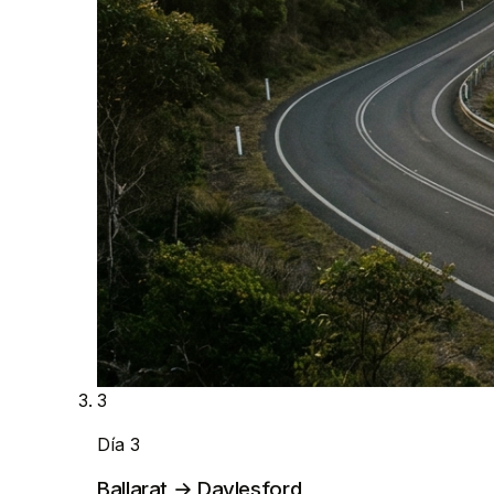
3
Día 3
Ballarat → Daylesford