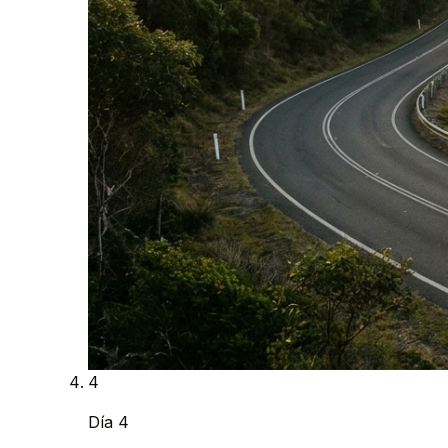
4
Día 4