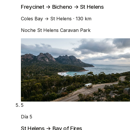
Freycinet → Bicheno → St Helens
Coles Bay
→
St Helens
· 130 km
Noche
St Helens Caravan Park
5
Día 5
St Helens → Bay of Fires