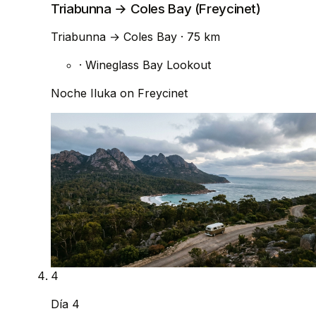
Triabunna → Coles Bay (Freycinet)
Triabunna
→
Coles Bay
· 75 km
·
Wineglass Bay Lookout
Noche
Iluka on Freycinet
4
Día 4