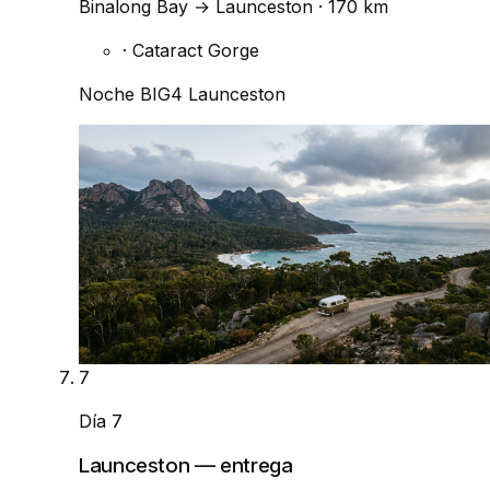
Binalong Bay
→
Launceston
· 170 km
·
Cataract Gorge
Noche
BIG4 Launceston
7
Día 7
Launceston — entrega