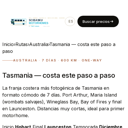
ES
EN
Buscar precios
Inicio
›
Rutas
›
Australia
›
Tasmania — costa este paso a
paso
AUSTRALIA · 7 DÍAS · 600 KM · ONE-WAY
Tasmania — costa este paso a paso
La franja costera más fotogénica de Tasmania en
formato cómodo de 7 días. Port Arthur, Maria Island
(wombats salvajes), Wineglass Bay, Bay of Fires y final
en Launceston. Distancias muy cortas, ideal para primer
motorhome.
Inicio
Hobart
Final
Launceston
Temporada
Diciembre