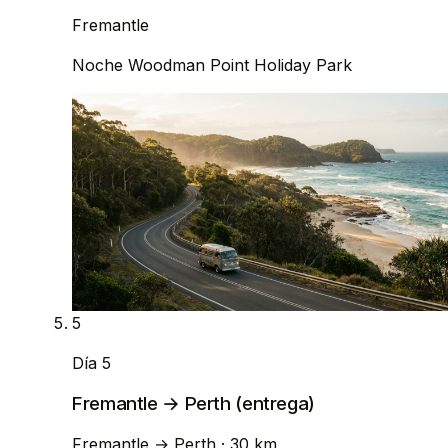
Fremantle
Noche
Woodman Point Holiday Park
5
Día 5
Fremantle → Perth (entrega)
Fremantle
→
Perth
· 30 km