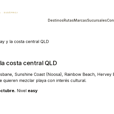
Destinos
Rutas
Marcas
Sucursales
Con
y y la costa central QLD
la costa central QLD
Brisbane, Sunshine Coast (Noosa), Rainbow Beach, Hervey
 quieren mezclar playa con interés cultural.
ctubre.
Nivel
easy