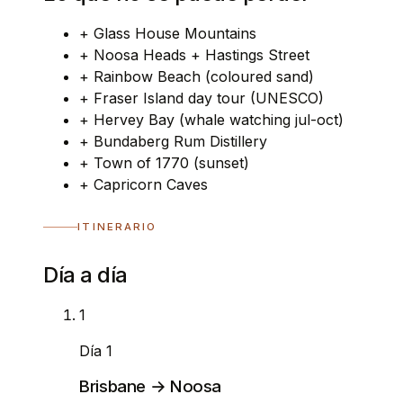
+
Glass House Mountains
+
Noosa Heads + Hastings Street
+
Rainbow Beach (coloured sand)
+
Fraser Island day tour (UNESCO)
+
Hervey Bay (whale watching jul-oct)
+
Bundaberg Rum Distillery
+
Town of 1770 (sunset)
+
Capricorn Caves
ITINERARIO
Día a día
1
Día 1
Brisbane → Noosa