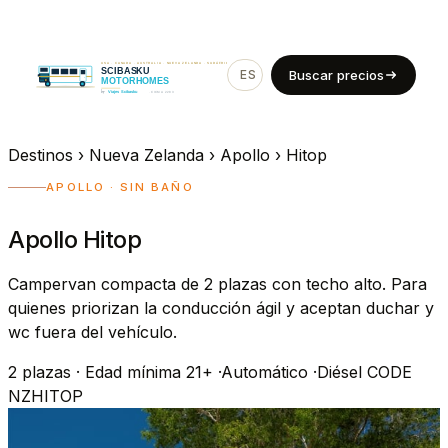
ES
EN
Buscar precios
Destinos
›
Nueva Zelanda
›
Apollo
›
Hitop
APOLLO · SIN BAÑO
Apollo Hitop
Campervan compacta de 2 plazas con techo alto. Para
quienes priorizan la conducción ágil y aceptan duchar y
wc fuera del vehículo.
2
plazas
·
Edad mínima 21+
·
Automático
·
Diésel
CODE
NZHITOP