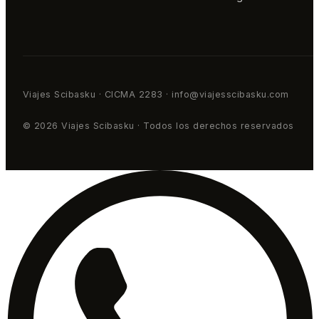
Viajes Scibasku · CICMA 2283 · info@viajesscibasku.com
© 2026 Viajes Scibasku · Todos los derechos reservados