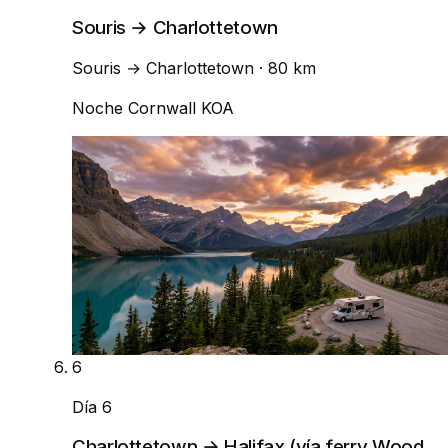
Souris → Charlottetown
Souris
→
Charlottetown
· 80 km
Noche
Cornwall KOA
6
Día 6
Charlottetown → Halifax (vía ferry Wood