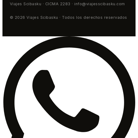
Viajes Scibasku · CICMA 2283 · info@viajesscibasku.com
© 2026 Viajes Scibasku · Todos los derechos reservados