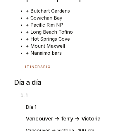
+
Butchart Gardens
+
Cowichan Bay
+
Pacific Rim NP
+
Long Beach Tofino
+
Hot Springs Cove
+
Mount Maxwell
+
Nanaimo bars
ITINERARIO
Día a día
1
Día 1
Vancouver → ferry → Victoria
Vancouver
→
Victoria
· 100 km