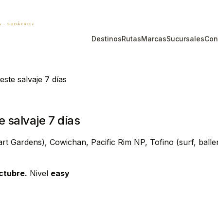
Destinos
Rutas
Marcas
Sucursales
Con
ste salvaje 7 días
 salvaje 7 días
art Gardens), Cowichan, Pacific Rim NP, Tofino (surf, ballen
ctubre.
Nivel
easy