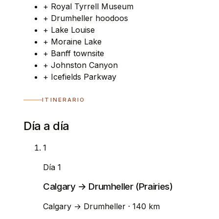
+
Royal Tyrrell Museum
+
Drumheller hoodoos
+
Lake Louise
+
Moraine Lake
+
Banff townsite
+
Johnston Canyon
+
Icefields Parkway
ITINERARIO
Día a día
1
Día 1
Calgary → Drumheller (Prairies)
Calgary
→
Drumheller
· 140 km