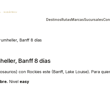
Destinos
Rutas
Marcas
Sucursales
Con
rumheller, Banff 8 días
eller, Banff 8 días
osaurios) con Rockies este (Banff, Lake Louise). Para qu
bre.
Nivel
easy