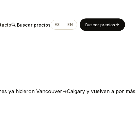
tacto
🔍 Buscar precios
ES
EN
Buscar precios
ienes ya hicieron Vancouver→Calgary y vuelven a por más.