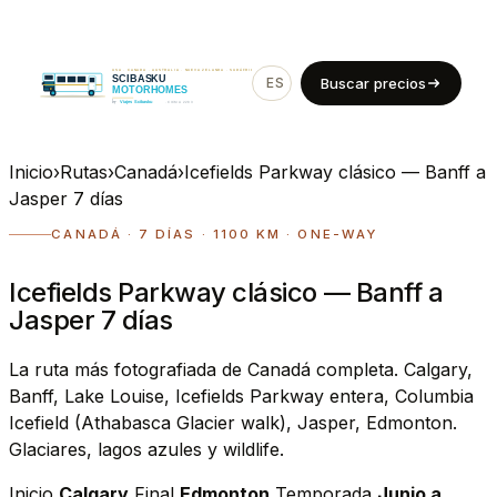
ES
EN
Buscar precios
Inicio
›
Rutas
›
Canadá
›
Icefields Parkway clásico — Banff a
Jasper 7 días
CANADÁ · 7 DÍAS · 1100 KM · ONE-WAY
Icefields Parkway clásico — Banff a
Jasper 7 días
La ruta más fotografiada de Canadá completa. Calgary,
Banff, Lake Louise, Icefields Parkway entera, Columbia
Icefield (Athabasca Glacier walk), Jasper, Edmonton.
Glaciares, lagos azules y wildlife.
Inicio
Calgary
Final
Edmonton
Temporada
Junio a