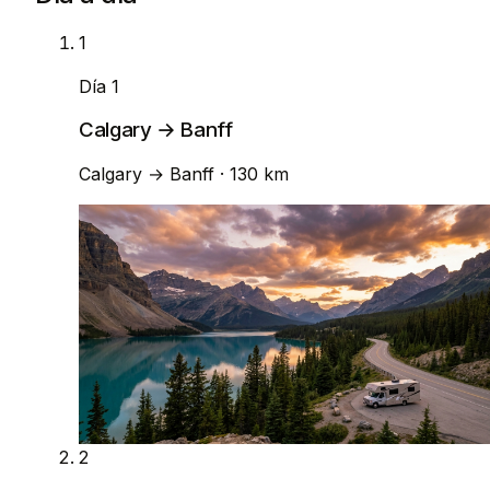
1
Día 1
Calgary → Banff
Calgary
→
Banff
· 130 km
2