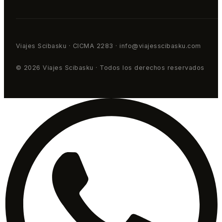
Viajes Scibasku · CICMA 2283 · info@viajesscibasku.com
© 2026 Viajes Scibasku · Todos los derechos reservados