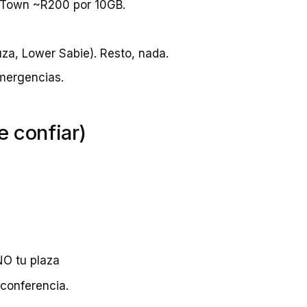
 Town ~R200 por 10GB.
a, Lower Sabie). Resto, nada.
emergencias.
e confiar)
NO tu plaza
oconferencia.