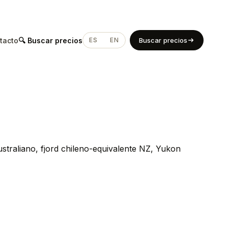
tacto
🔍 Buscar precios
ES
EN
Buscar precios
raliano, fjord chileno-equivalente NZ, Yukon