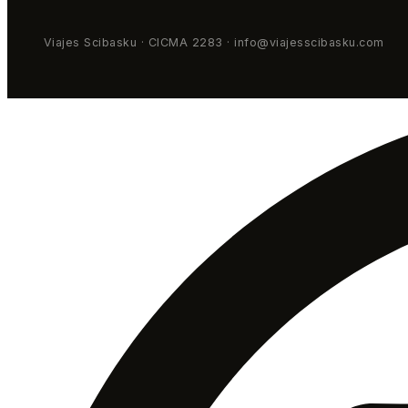
Viajes Scibasku · CICMA 2283 · info@viajesscibasku.com