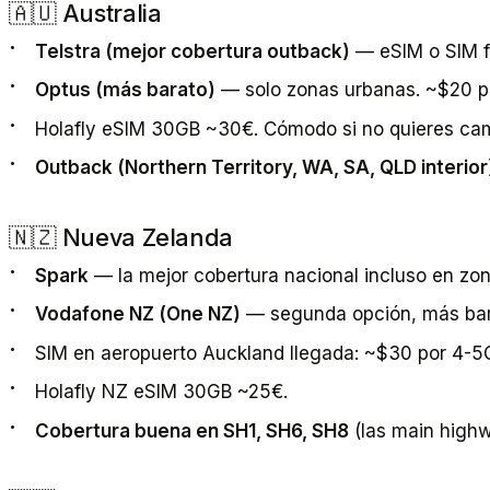
🇦🇺 Australia
Telstra (mejor cobertura outback)
— eSIM o SIM f
Optus (más barato)
— solo zonas urbanas. ~$20 p
Holafly eSIM 30GB ~30€. Cómodo si no quieres cam
Outback (Northern Territory, WA, SA, QLD interior
🇳🇿 Nueva Zelanda
Spark
— la mejor cobertura nacional incluso en zo
Vodafone NZ (One NZ)
— segunda opción, más bar
SIM en aeropuerto Auckland llegada: ~$30 por 4-5G
Holafly NZ eSIM 30GB ~25€.
Cobertura buena en SH1, SH6, SH8
(las main highw