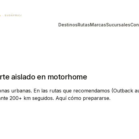
Destinos
Rutas
Marcas
Sucursales
Con
arte aislado en motorhome
nas urbanas. En las rutas que recomendamos (Outback aust
rante 200+ km seguidos. Aquí cómo prepararse.