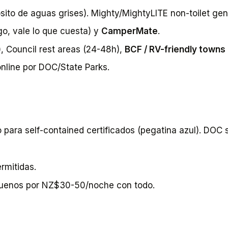
sito de aguas grises). Mighty/MightyLITE non-toilet g
o, vale lo que cuesta) y
CamperMate
.
 Council rest areas (24-48h),
BCF / RV-friendly towns
online por DOC/State Parks.
o para self-contained certificados (pegatina azul). DOC
rmitidas.
 buenos por NZ$30-50/noche con todo.