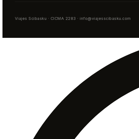
Viajes Scibasku · CICMA 2283 · info@viajesscibasku.com