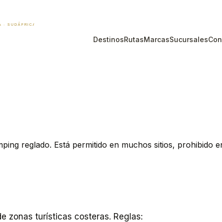
Destinos
Rutas
Marcas
Sucursales
Con
g reglado. Está permitido en muchos sitios, prohibido en o
 zonas turísticas costeras. Reglas: