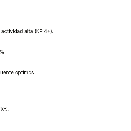
ctividad alta (KP 4+).
0%.
puente óptimos.
tes.