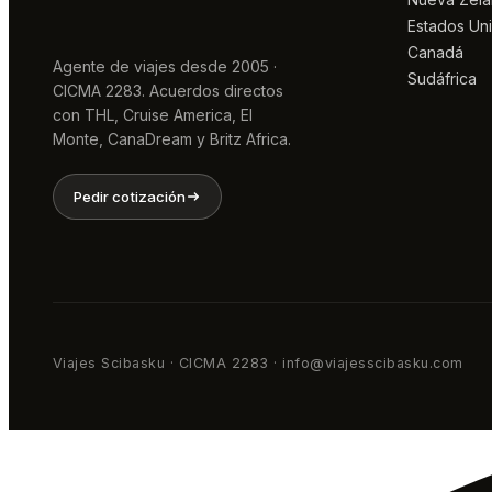
Estados Un
Canadá
Agente de viajes desde 2005 ·
Sudáfrica
CICMA 2283. Acuerdos directos
con THL, Cruise America, El
Monte, CanaDream y Britz Africa.
Pedir cotización
Viajes Scibasku · CICMA 2283 · info@viajesscibasku.com