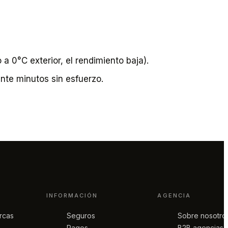
a 0°C exterior, el rendimiento baja).
ante minutos sin esfuerzo.
INFORMACIÓN
AGENCIA
rcas
Seguros
Sobre nosotro
Pagos
B2B agencias