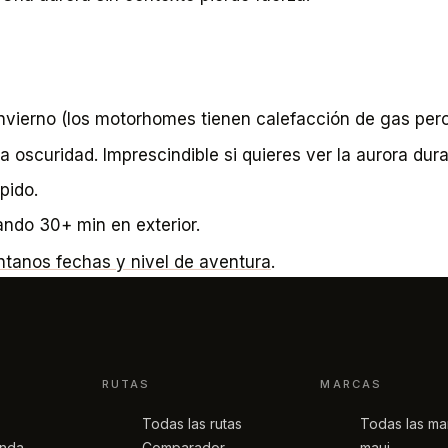
nvierno (los motorhomes tienen calefacción de gas pero 
la oscuridad. Imprescindible si quieres ver la aurora dur
pido.
ando 30+ min en exterior.
tanos fechas y nivel de aventura
.
RUTAS
MARCAS
Todas las rutas
Todas las ma
anda
Comparador
maui