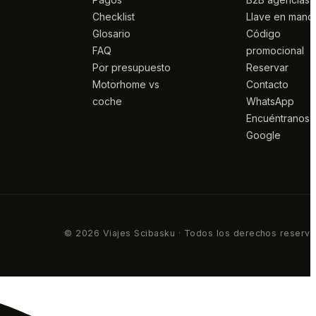
Checklist
Llave en mano
Glosario
Código
FAQ
promocional
Por presupuesto
Reservar
Motorhome vs
Contacto
coche
WhatsApp
Encuéntranos 
Google
© 2026 Viajes Scibasku · Todos los derechos reserv