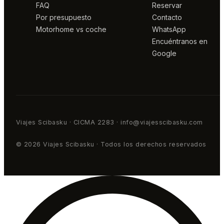
FAQ
Reservar
Por presupuesto
Contacto
Motorhome vs coche
WhatsApp
Encuéntranos en
Google
Viajes Scibasku · CICMA 2283 · info@viajesscibasku.com
© 2026 Viajes Scibasku · Todos los derechos reservados