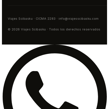
Viajes Scibasku · CICMA 2283 · info@viajesscibasku.com
© 2026 Viajes Scibasku · Todos los derechos reservados