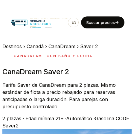
ES
EN
Buscar precios
Destinos
›
Canadá
›
CanaDream
›
Saver 2
CANADREAM · CON BAÑO Y DUCHA
CanaDream Saver 2
Tarifa Saver de CanaDream para 2 plazas. Mismo
estándar de flota a precio rebajado para reservas
anticipadas o larga duración. Para parejas con
presupuesto controlado.
2
plazas
·
Edad mínima 21+
·
Automático
·
Gasolina
CODE
Saver2