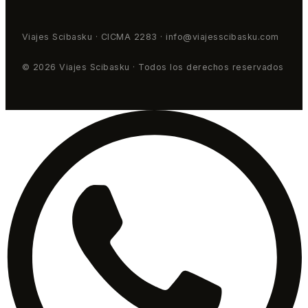
Viajes Scibasku · CICMA 2283 · info@viajesscibasku.com
© 2026 Viajes Scibasku · Todos los derechos reservados