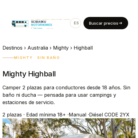
ES
EN
Buscar precios
Destinos
›
Australia
›
Mighty
›
Highball
MIGHTY · SIN BAÑO
Mighty Highball
Camper 2 plazas para conductores desde 18 años. Sin
baño ni ducha — pensada para usar campings y
estaciones de servicio.
2
plazas
·
Edad mínima 18+
·
Manual
·
Diésel
CODE 2YX