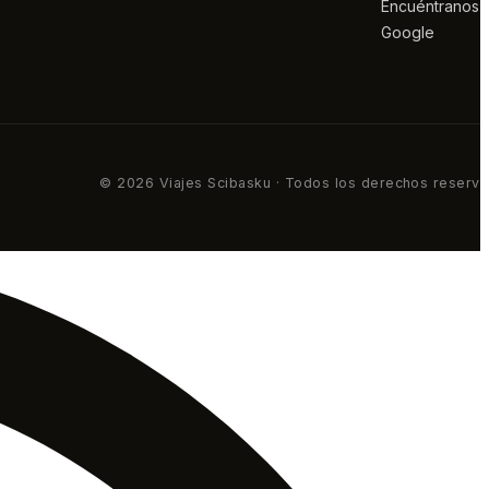
Encuéntranos 
Google
© 2026 Viajes Scibasku · Todos los derechos reserv