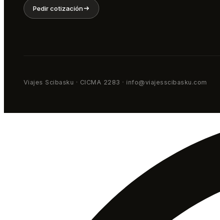
Pedir cotización
Viajes Scibasku · CICMA 2283 · info@viajesscibasku.com