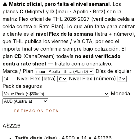
⚠️
Matriz oficial, pero falta el nivel semanal.
Los
planes
C
(Mighty) y
D
(maui · Apollo · Britz) son la
matriz Flex oficial de THL 2026-2027 (verificada celda a
celda contra el Rate Plan). Lo que aún falta para cotizar
a cliente es el
nivel Flex de la semana
(letra + número),
que THL publica los viernes / vía OTA; por eso el
importe final se confirma siempre bajo cotización. El
plan
CD
(CanaDream) todavía
no está verificado
contra rate sheet
— trátalo como orientativo.
Marca / Plan
Días de alquiler
Nivel Flex (letra)
Nivel Flex (número)
Pack de seguros
Moneda
ESTIMACIÓN TOTAL
A$2226
Tarifa diaria (días) · A$99 × 14 = A$1386